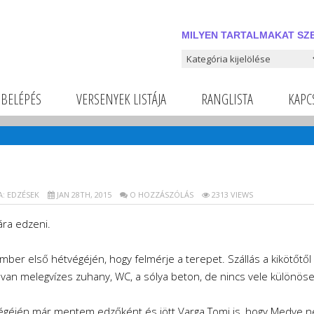
MILYEN TARTALMAKAT SZE
Milyen tartalmakat szeretnél
BELÉPÉS
VERSENYEK LISTÁJA
RANGLISTA
KAPC
A:
EDZÉSEK
JAN 28TH, 2015
O HOZZÁSZÓLÁS
2313 VIEWS
ára edzeni.
ber első hétvégéjén, hogy felmérje a terepet. Szállás a kikötőtől 
n van melegvízes zuhany, WC, a sólya beton, de nincs vele különös
égéjén már mentem edzőként és jött Varga Tomi is, hogy Medve n