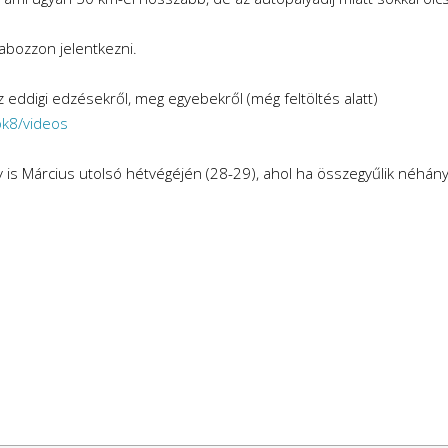
abozzon jelentkezni.
az eddigi edzésekről, meg egyebekről (még feltöltés alatt)
k8/videos
 is Március utolsó hétvégéjén (28-29), ahol ha összegyűlik néhány