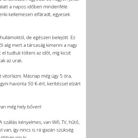
e alatt a napos időben mindenféle
denki kellemesen elfáradt, egyesek
hullámoktól, de egészen belejött. Ez
ől alig mert a társaság kimenni a nagy
l tudtuk tölteni az időt, míg kicsit
ak az urak.
 vitorlázni. Másnap még úgy 5 óra,
yni havonta 50 €-ért, kerítéssel elzárt
van még hely bőven!
A szállás kényelmes, van Wifi, TV, hűtő,
 van, így nincs is rá igazán szükség.
sóbban jön ki.