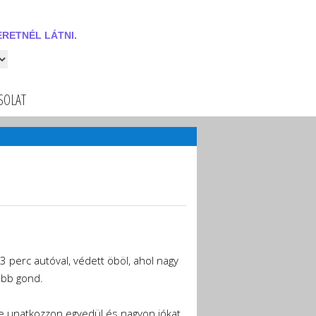
RETNÉL LÁTNI.
 látni.
SOLAT
3 perc autóval, védett öböl, ahol nagy
ebb gond.
e unatkozzon egyedül és nagyon jókat