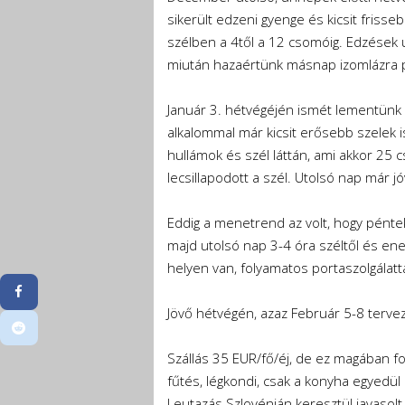
sikerült edzeni gyenge és kicsit friss
szélben a 4től a 12 csomóig. Edzések u
miután hazaértünk másnap izomlázra 
Január 3. hétvégéjén ismét lementünk 3
alkalommal már kicsit erősebb szelek is
hullámok és szél láttán, ami akkor 25 cs
lecsillapodott a szél. Utolsó nap már 
Eddig a menetrend az volt, hogy péntek
majd utolsó nap 3-4 óra széltől és ener
helyen van, folyamatos portaszolgálattal
Jövő hétvégén, azaz Február 5-8 terve
Szállás 35 EUR/fő/éj, de ez magában fogl
fűtés, légkondi, csak a konyha egyedül 
Leutazás Szlovénián keresztül javasolt