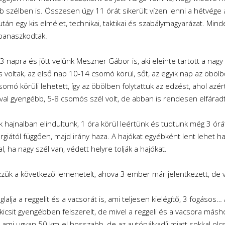
ebb szélben is. Összesen úgy 11 órát sikerült vízen lenni a hétvég
tán egy kis elmélet, technikai, taktikai és szabálymagyarázat. Min
panaszkodtak.
 napra és jött velünk Meszner Gábor is, aki eleinte tartott a nagy 
 voltak, az első nap 10-14 csomó körül, sőt, az egyik nap az öbölb
omó körüli lehetett, így az öbölben folytattuk az edzést, ahol azért e
jóval gyengébb, 5-8 csomós szél volt, de abban is rendesen elfáradt
 hajnalban elindultunk, 1 óra körül leértünk és tudtunk még 3 órát
giától függően, majd irány haza. A hajókat egyébként lent lehet hag
, ha nagy szél van, védett helyre tolják a hajókat.
zzük a következő lemenetelt, ahova 3 ember már jelentkezett, de 
alja a reggelit és a vacsorát is, ami teljesen kielégítő, 3 fogásos… 
kicsit gyengébben felszerelt, de mivel a reggeli és a vacsora máshol
, ami ugyan 50 km-el hosszabb, de az autópályadíj miatt sokkal olc