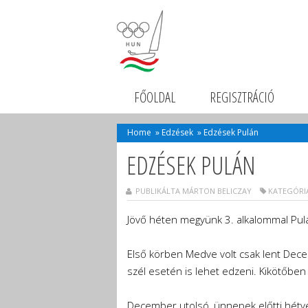
FŐOLDAL
REGISZTRÁCIÓ
Home
»
Edzések
»
Edzések Pulán
EDZÉSEK PULÁN
PUBLIKÁLTA MÁRTON BELICZAY
KATEGÓRI
Jövő héten megyünk 3. alkalommal Pul
Első körben Medve volt csak lent Decem
szél esetén is lehet edzeni. Kikötőbe
December utolsó, ünnepek előtti hétv