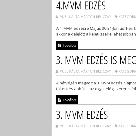
4.MVM EDZÉS
PUBLIKÁLTA MÁRTON BELICZAY
KATEGÓRIA
A 4. MVM edzésre Május 30-31-Június 1-én ke
akkor a délelőtt a keleti szélre lehet jobb
Tovább
3. MVM EDZÉS IS ME
PUBLIKÁLTA MÁRTON BELICZAY
KATEGÓRIA
A hétvégén megvolt a 3. MVM edzés. Sajnos 
tölteni és abból is az egyik elég szerencsé
Tovább
3. MVM EDZÉS
PUBLIKÁLTA MÁRTON BELICZAY
KATEGÓRIA