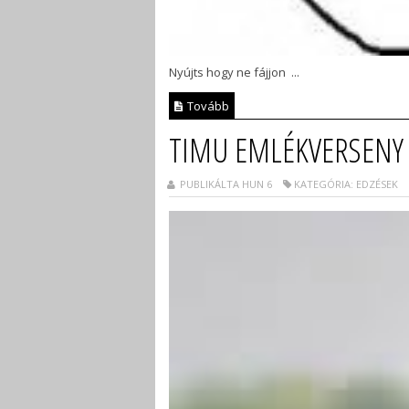
Nyújts hogy ne fájjon ...
Tovább
TIMU EMLÉKVERSENY 
PUBLIKÁLTA HUN 6
KATEGÓRIA: EDZÉSEK