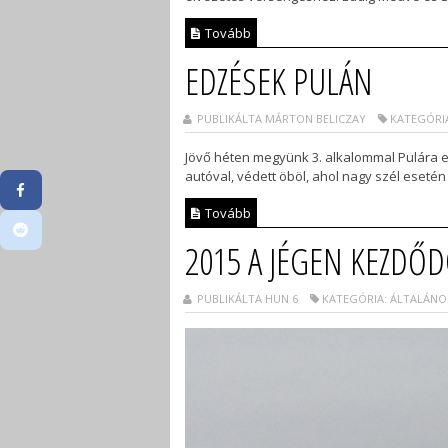
Tovább
EDZÉSEK PULÁN
PUBLIKÁLTA MÁRTON BELICZAY
KATEGÓRIA
Jövő héten megyünk 3. alkalommal Pulára ed
autóval, védett öböl, ahol nagy szél esetén
Tovább
2015 A JÉGEN KEZDŐ
PUBLIKÁLTA HUN 6
KATEGÓRIA: ÁLTALÁNO