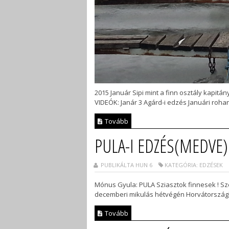
2015 Január Sipi mint a finn osztály kapitá
VIDEÓK: Janár 3 Agárd-i edzés Januári roha
Tovább
PULA-I EDZÉS(MEDVE)
PUBLIKÁLTA HUN 6
KATEGÓRIA: EDZÉSEK
Mónus Gyula: PULA Sziasztok finnesek ! Sz
decemberi mikulás hétvégén Horvátországba
Tovább