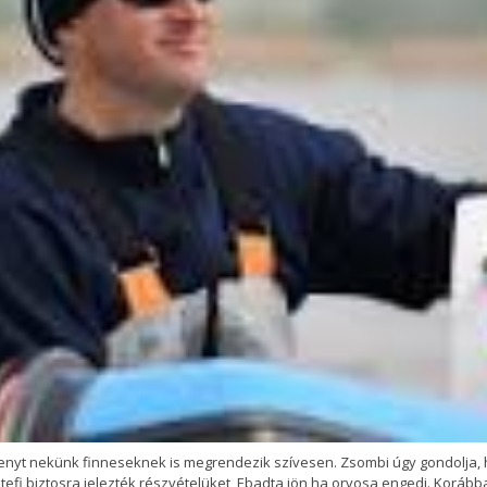
nyt nekünk finneseknek is megrendezik szívesen. Zsombi úgy gondolja, h
i biztosra jelezték részvételüket, Ebadta jön ha orvosa engedi. Korábban 