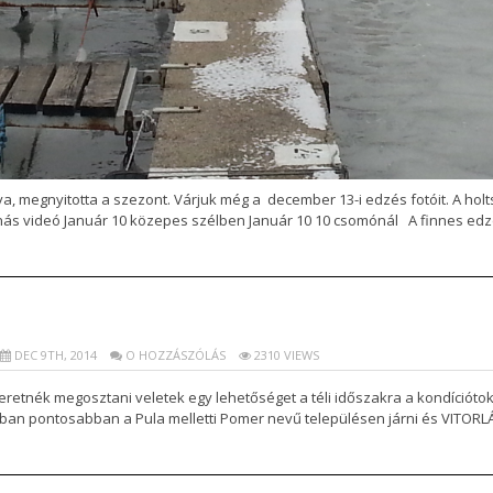
nya, megnyitotta a szezont. Várjuk még a december 13-i edzés fotóit. A hol
nás videó Január 10 közepes szélben Január 10 10 csomónál A finnes edzése
DEC 9TH, 2014
O HOZZÁSZÓLÁS
2310 VIEWS
eretnék megosztani veletek egy lehetőséget a téli időszakra a kondíciót
n pontosabban a Pula melletti Pomer nevű településen járni és VITORLÁZNI