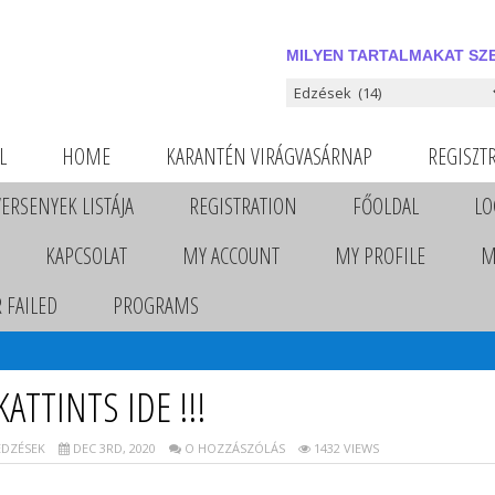
MILYEN TARTALMAKAT SZE
Milyen tartalmakat szeretnél
L
HOME
KARANTÉN VIRÁGVASÁRNAP
REGISZT
VERSENYEK LISTÁJA
REGISTRATION
FŐOLDAL
LO
KAPCSOLAT
MY ACCOUNT
MY PROFILE
M
 FAILED
PROGRAMS
ATTINTS IDE !!!
EDZÉSEK
DEC 3RD, 2020
O HOZZÁSZÓLÁS
1432 VIEWS