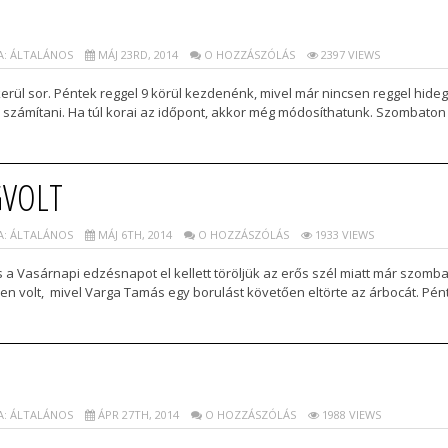
: ÁLTALÁNOS
MÁJ 23RD, 2014
O HOZZÁSZÓLÁS
2397 VIEWS
rül sor. Péntek reggel 9 körül kezdenénk, mivel már nincsen reggel hideg,
an számítani. Ha túl korai az időpont, akkor még módosíthatunk. Szombaton l
GVOLT
: ÁLTALÁNOS
MÁJ 6TH, 2014
O HOZZÁSZÓLÁS
1933 VIEWS
a Vasárnapi edzésnapot el kellett töröljük az erős szél miatt már szombat
tlen volt, mivel Varga Tamás egy borulást követően eltörte az árbocát. Pé
: ÁLTALÁNOS
ÁPR 27TH, 2014
O HOZZÁSZÓLÁS
1988 VIEWS