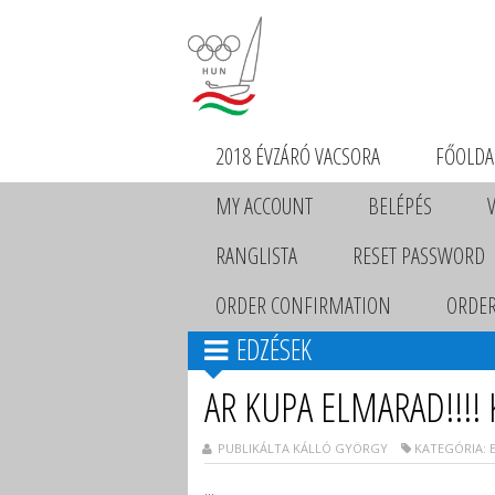
2018 ÉVZÁRÓ VACSORA
FŐOLDA
MY ACCOUNT
BELÉPÉS
RANGLISTA
RESET PASSWORD
ORDER CONFIRMATION
ORDER
EDZÉSEK
AR KUPA ELMARAD!!!! K
PUBLIKÁLTA KÁLLÓ GYÖRGY
KATEGÓRIA: 
...