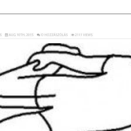
S
AUG 10TH, 2015
O HOZZÁSZÓLÁS
2111 VIEWS