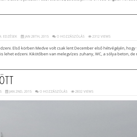
: EDZÉSEK
JAN 28TH, 2015
O HOZZÁSZÓLÁS
2312 VIEWS
zeni. Első körben Medve volt csak lent December első hétvégéjén, hogy fel
 is lehet edzeni. Kikötőben van melegvízes zuhany, WC, a sólya beton, de 
DÖTT
S
JAN 2ND, 2015
O HOZZÁSZÓLÁS
2832 VIEWS