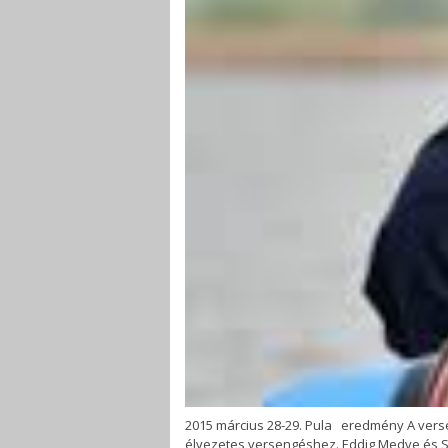
2015 március 28-29. Pula eredmény A verse
élvezetes versengéshez. Eddig Medve és Stef