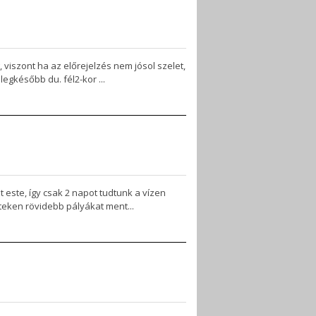
 viszont ha az előrejelzés nem jósol szelet,
egkésőbb du. fél2-kor ...
 este, így csak 2 napot tudtunk a vízen
nteken rövidebb pályákat ment...