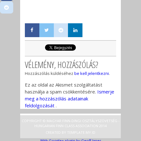
VÉLEMÉNY, HOZZÁSZÓLÁS?
Hozzászólás küldéséhez
be kell jelentkezni
.
Ez az oldal az Akismet szolgáltatást
használja a spam csökkentésére.
Ismerje
meg a hozzászólás adatainak
feldolgozását
.
COPYRIGHT © MAGYAR FINN-DINGI OSZTÁLYSZÖVETSÉG -
HUNGARIAN FINN CLASS ASSOCIATION 2014
CREATED BY
TEMPLATE
.MY.ID
With Google+ plugin by Geoff Janes