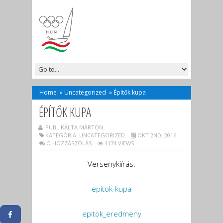
Home
»
Uncategorized
»
Építők kupa
ÉPÍTŐK KUPA
PUBLIKÁLTA MÁRTON
KATEGÓRIA:
UNCATEGORIZED
OKT 2ND, 2016
O HOZZÁSZÓLÁS
1174 VIEWS
Versenykiírás:
epitok-kupa
epitok_eredmeny