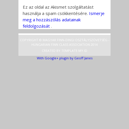
Ez az oldal az Akismet szolgáltatást
használja a spam csökkentésére.
Ismerje
meg a hozzászólás adatainak
feldolgozását
.
COPYRIGHT © MAGYAR FINN-DINGI OSZTÁLYSZÖVETSÉG -
HUNGARIAN FINN CLASS ASSOCIATION 2014
CREATED BY
TEMPLATE
.MY.ID
With Google+ plugin by Geoff Janes