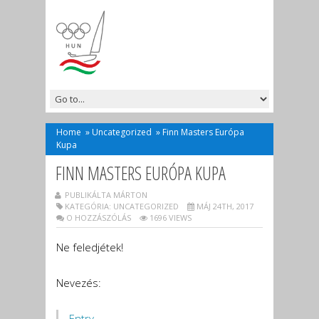
Home
»
Uncategorized
»
Finn Masters Európa
Kupa
FINN MASTERS EURÓPA KUPA
PUBLIKÁLTA MÁRTON
KATEGÓRIA:
UNCATEGORIZED
MÁJ 24TH, 2017
O HOZZÁSZÓLÁS
1696 VIEWS
Ne feledjétek!
Nevezés:
Entry