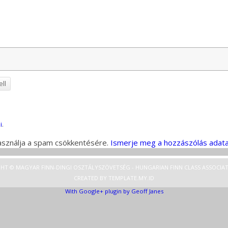
ell
i
.
használja a spam csökkentésére.
Ismerje meg a hozzászólás adata
HT © MAGYAR FINN-DINGI OSZTÁLYSZÖVETSÉG - HUNGARIAN FINN CLASS ASSOCIAT
CREATED BY
TEMPLATE
.MY.ID
With Google+ plugin by Geoff Janes