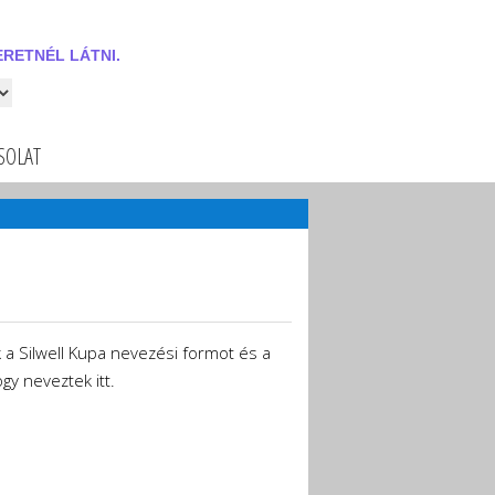
RETNÉL LÁTNI.
 látni.
SOLAT
k a Silwell Kupa nevezési formot és a
gy neveztek itt.