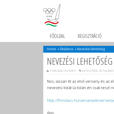
FŐOLDAL
REGISZTRÁCIÓ
Home
»
Általános
»
Nevezési lehetőség
NEVEZÉSI LEHETŐSÉG
PUBLIKÁLTA HUN 6
KATEGÓRIA:
ÁLTALÁNO
Nos, lassan itt az első verseny és az 
nevezési listát (a listán én csak teszt
http://finnclass.hu/versenyek/versenyn
Belo