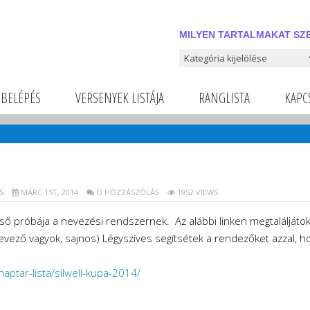
MILYEN TARTALMAKAT SZE
Milyen tartalmakat szeretnél
BELÉPÉS
VERSENYEK LISTÁJA
RANGLISTA
KAPC
S
MÁRC 1ST, 2014
O HOZZÁSZÓLÁS
1952 VIEWS
első próbája a nevezési rendszernek. Az alábbi linken megtaláljáto
 nevező vagyok, sajnos) Légyszíves segítsétek a rendezőket azzal, ho
aptar-lista/silwell-kupa-2014/