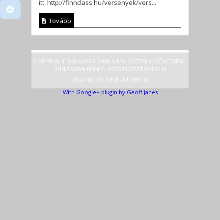
itt. http://finnclass.hu/versenyek/vers...
Tovább
COPYRIGHT © MAGYAR FINN-DINGI OSZTÁLYSZÖVETSÉG -
HUNGARIAN FINN CLASS ASSOCIATION 2014
CREATED BY
TEMPLATE
.MY.ID
With Google+ plugin by Geoff Janes