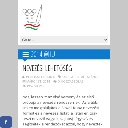
2014 @HU
NEVEZÉSI LEHETŐSÉG
PUBLIKÁLTA HUN 6
KATEGÓRIA: ÁLTALÁNOS
MÁRC 1ST, 2014
O HOZZÁSZÓLÁS
1952 VIEWS
Nos, lassan itt az első verseny és az első
próbája a nevezési rendszernek. Az alábbi
linken megtaláljátok a Silwell Kupa nevezési
formot és a nevezési listát (a listán én csak
teszt nevező vagyok, sajnos) Légyszíves
segítsétek a rendezőket azzal, hogy neveztek