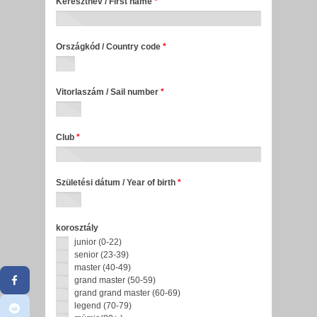
Keresztnév / First name
*
Országkód / Country code
*
Vitorlaszám / Sail number
*
Club
*
Születési dátum / Year of birth
*
korosztály
junior (0-22)
senior (23-39)
master (40-49)
grand master (50-59)
grand grand master (60-69)
legend (70-79)