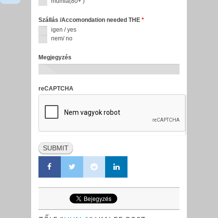
múmia(80+ )
Szállás /Accomondation needed THE
*
igen / yes
nem/ no
Megjegyzés
reCAPTCHA