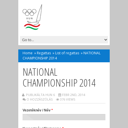
Home
»
Regattas
»
List of regattas
»
NATIONAL
CHAMPIONSHIP 2014
NATIONAL
CHAMPIONSHIP 2014
PUBLIKÁLTA HUN 6
FEBR 2ND, 2014
O HOZZÁSZÓLÁS
376 VIEWS
Vezetéknév / Név
*