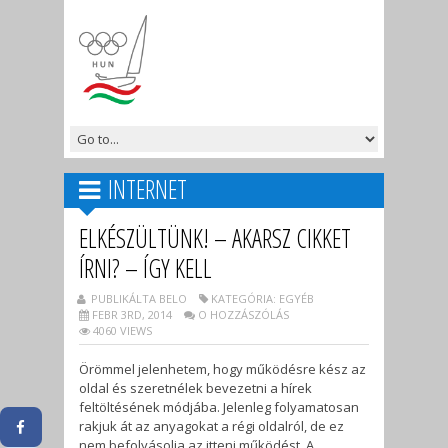
INTERNET
ELKÉSZÜLTÜNK! – AKARSZ CIKKET
ÍRNI? – ÍGY KELL
PUBLIKÁLTA BELO
KATEGÓRIA: EGYÉB
FEBR 3RD, 2014
O HOZZÁSZÓLÁS
4060 VIEWS
Örömmel jelenhetem, hogy működésre kész az
oldal és szeretnélek bevezetni a hírek
feltöltésének módjába. Jelenleg folyamatosan
rakjuk át az anyagokat a régi oldalról, de ez
nem befolyásolja az itteni működést. A