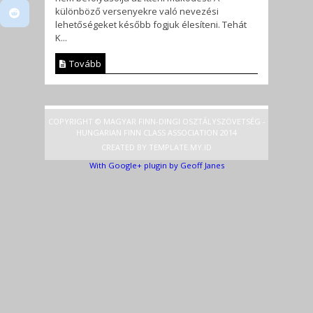
különböző versenyekre való nevezési
lehetőségeket később fogjuk élesíteni. Tehát
K...
Tovább
COPYRIGHT © MAGYAR FINN-DINGI OSZTÁLYSZÖVETSÉG -
HUNGARIAN FINN CLASS ASSOCIATION 2014
CREATED BY
TEMPLATE
.MY.ID
With Google+ plugin by Geoff Janes