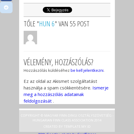
TŐLE "
HUN 6
" VAN 55 POST
VÉLEMÉNY, HOZZÁSZÓLÁS?
Hozzászólás küldéséhez
be kell jelentkezni
.
Ez az oldal az Akismet szolgáltatást
használja a spam csökkentésére.
Ismerje
meg a hozzászólás adatainak
feldolgozását
.
COPYRIGHT © MAGYAR FINN-DINGI OSZTÁLYSZÖVETSÉG -
HUNGARIAN FINN CLASS ASSOCIATION 2014
CREATED BY
TEMPLATE
.MY.ID