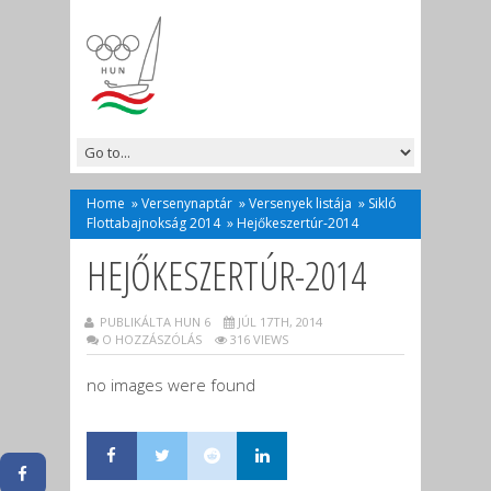
Home
»
Versenynaptár
»
Versenyek listája
»
Sikló
Flottabajnokság 2014
»
Hejőkeszertúr-2014
HEJŐKESZERTÚR-2014
PUBLIKÁLTA HUN 6
JÚL 17TH, 2014
O HOZZÁSZÓLÁS
316 VIEWS
no images were found