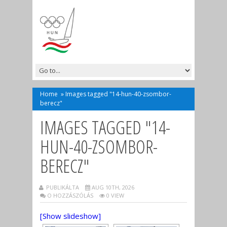
Home
»
Images tagged "14-hun-40-zsombor-
berecz"
IMAGES TAGGED "14-
HUN-40-ZSOMBOR-
BERECZ"
PUBLIKÁLTA
AUG 10TH, 2026
O HOZZÁSZÓLÁS
0 VIEW
[Show slideshow]