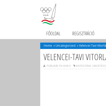
FŐOLDAL
REGISZTRÁCIÓ
Home
»
Uncategorized
»
Velencei-Tavi Vitorl
VELENCEI-TAVI VITORL
PUBLIKÁLTA HUN 6
KATEGÓRIA:
UNCATEGO