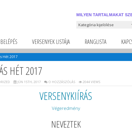
MILYEN TARTALMAKAT SZE
Milyen tartalmakat szeretnél
BELÉPÉS
VERSENYEK LISTÁJA
RANGLISTA
KAPC
ás Hét 2017
ÁS HÉT 2017
RIZED
JÚN 15TH, 2017
O HOZZÁSZÓLÁS
2044 VIEWS
VERSENYKIÍRÁS
Végeredmény
NEVEZTEK